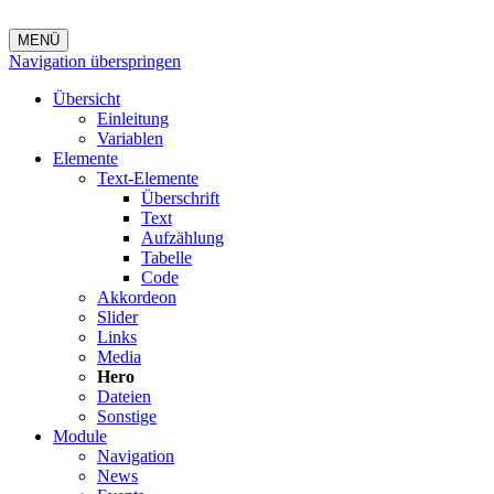
MENÜ
Navigation überspringen
Übersicht
Einleitung
Variablen
Elemente
Text-Elemente
Überschrift
Text
Aufzählung
Tabelle
Code
Akkordeon
Slider
Links
Media
Hero
Dateien
Sonstige
Module
Navigation
News