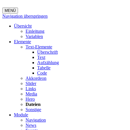
MENÜ
Navigation überspringen
Übersicht
Einleitung
Variablen
Elemente
Text-Elemente
Überschrift
Text
Aufzählung
Tabelle
Code
Akkordeon
Slider
Links
Media
Hero
Dateien
Sonstige
Module
Navigation
News