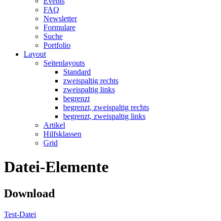
Events
FAQ
Newsletter
Formulare
Suche
Portfolio
Layout
Seitenlayouts
Standard
zweispaltig rechts
zweispaltig links
begrenzt
begrenzt, zweispaltig rechts
begrenzt, zweispaltig links
Artikel
Hilfsklassen
Grid
Datei-Elemente
Download
Test-Datei