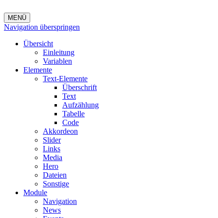
MENÜ
Navigation überspringen
Übersicht
Einleitung
Variablen
Elemente
Text-Elemente
Überschrift
Text
Aufzählung
Tabelle
Code
Akkordeon
Slider
Links
Media
Hero
Dateien
Sonstige
Module
Navigation
News