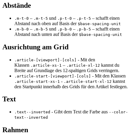
Abstände
–
und
–
– schafft einen
.m-t-0
.m-t-5
.p-t-0
.p-t-5
Abstand nach oben auf Basis der
$base-spacing-unit
–
und
–
– schafft einen
.m-b-0
.m-b-5
.p-b-0
.p-b-5
Abstand nach unten auf Basis der
$base-spacing-unit
Ausrichtung am Grid
- Mit den
.article-[viewport]-[cols]
Klassen
–
kannst du
.article-xs-1
.article-xl-12
Breite auf Grundlage des 12-spaltigen Grids verringern.
- Mit den Klassen
.article-start-[viewport]-[cols]
-
kannst
.article-start-xs-1
.article-start-xl-12
den Startpunkt innerhalb des Grids für den Artikel festlegen.
Text
- Gibt dem Text die Farbe aus
.text--inverted
--color-
text--inverted
Rahmen