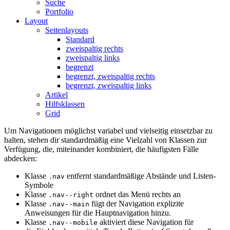
Suche
Portfolio
Layout
Seitenlayouts
Standard
zweispaltig rechts
zweispaltig links
begrenzt
begrenzt, zweispaltig rechts
begrenzt, zweispaltig links
Artikel
Hilfsklassen
Grid
Um Navigationen möglichst variabel und vielseitig einsetzbar zu
halten, stehen dir standardmäßig eine Vielzahl von Klassen zur
Verfügung, die, miteinander kombiniert, die häufigsten Fälle
abdecken:
Klasse
entfernt standardmäßige Abstände und Listen-
.nav
Symbole
Klasse
ordnet das Menü rechts an
.nav--right
Klasse
fügt der Navigation explizite
.nav--main
Anweisungen für die Hauptnavigation hinzu.
Klasse
aktiviert diese Navigation für
.nav--mobile