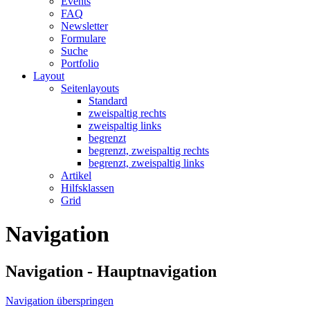
Events
FAQ
Newsletter
Formulare
Suche
Portfolio
Layout
Seitenlayouts
Standard
zweispaltig rechts
zweispaltig links
begrenzt
begrenzt, zweispaltig rechts
begrenzt, zweispaltig links
Artikel
Hilfsklassen
Grid
Navigation
Navigation - Hauptnavigation
Navigation überspringen