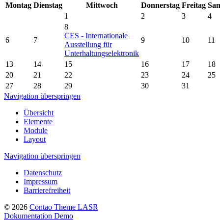
Montag
Dienstag
Mittwoch
Donnerstag
Freitag
Sam
1
2
3
4
8
CES - Internationale
6
7
9
10
11
Ausstellung für
Unterhaltungselektronik
13
14
15
16
17
18
20
21
22
23
24
25
27
28
29
30
31
Navigation überspringen
Übersicht
Elemente
Module
Layout
Navigation überspringen
Datenschutz
Impressum
Barrierefreiheit
© 2026
Contao Theme LASR
Dokumentation
Demo