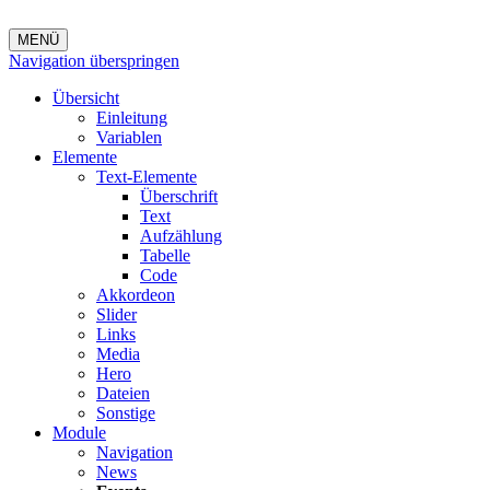
MENÜ
Navigation überspringen
Übersicht
Einleitung
Variablen
Elemente
Text-Elemente
Überschrift
Text
Aufzählung
Tabelle
Code
Akkordeon
Slider
Links
Media
Hero
Dateien
Sonstige
Module
Navigation
News