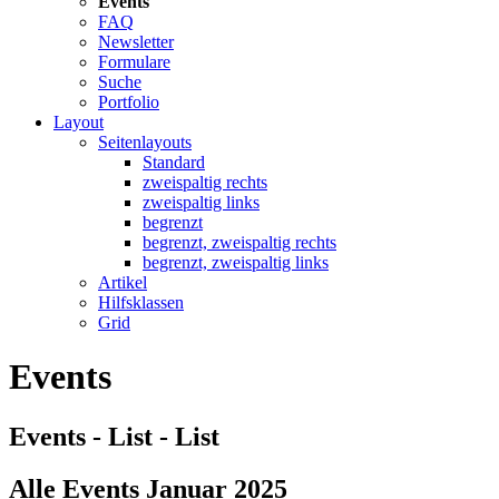
Events
FAQ
Newsletter
Formulare
Suche
Portfolio
Layout
Seitenlayouts
Standard
zweispaltig rechts
zweispaltig links
begrenzt
begrenzt, zweispaltig rechts
begrenzt, zweispaltig links
Artikel
Hilfsklassen
Grid
Events
Events - List - List
Alle Events Januar 2025