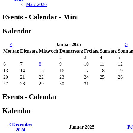
März 2026
Events - Calendar - Mini
Kalendar
<
Januar 2025
>
Mo
ntag
Di
enstag
Mi
ttwoch
Do
nnerstag
Fr
eitag
Sa
mstag
So
nnta
1
2
3
4
5
6
7
8
9
10
11
12
13
14
15
16
17
18
19
20
21
22
23
24
25
26
27
28
29
30
31
Events - Calendar
Kalendar
< Dezember
Januar 2025
Fe
2024