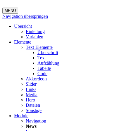
MENÜ
Navigation überspringen
Übersicht
Einleitung
Variablen
Elemente
Text-Elemente
Überschrift
Text
Aufzählung
Tabelle
Code
Akkordeon
Slider
Links
Media
Hero
Dateien
Sonstige
Module
Navigation
News