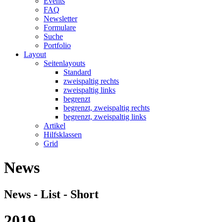
Events
FAQ
Newsletter
Formulare
Suche
Portfolio
Layout
Seitenlayouts
Standard
zweispaltig rechts
zweispaltig links
begrenzt
begrenzt, zweispaltig rechts
begrenzt, zweispaltig links
Artikel
Hilfsklassen
Grid
News
News - List - Short
2019